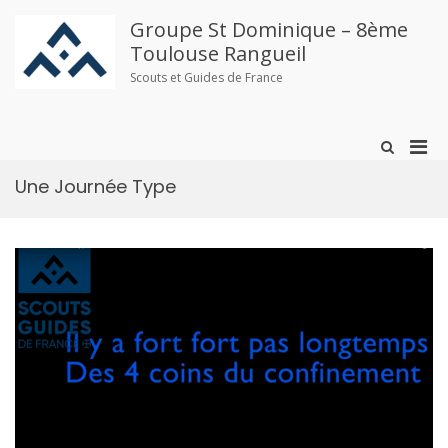
Aller
au
Groupe St Dominique – 8ème
contenu
Toulouse Rangueil
Scouts et Guides de France
Men
Afficher
le
prin
formulaire
Une Journée Type
pou
de
mobi
recherche