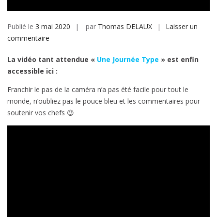
Publié le
3 mai 2020
par
Thomas DELAUX
Laisser un
sur
commentaire
Une
La vidéo tant attendue «
Une Journée Type
» est enfin
Journée
accessible ici :
Type
Franchir le pas de la caméra n’a pas été facile pour tout le
monde, n’oubliez pas le pouce bleu et les commentaires pour
soutenir vos chefs 😉