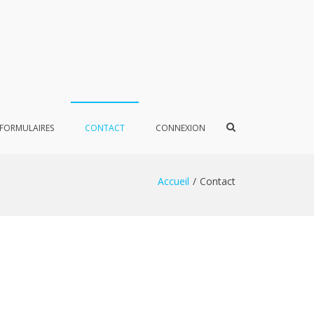
Afficher
FORMULAIRES
CONTACT
CONNEXION
le
formulaire
de
recherche
Accueil
Contact