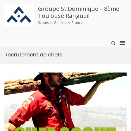
Aller
au
Groupe St Dominique – 8ème
contenu
Toulouse Rangueil
Scouts et Guides de France
Men
Afficher
le
prin
formulaire
Recrutement de chefs
pou
de
mobi
recherche