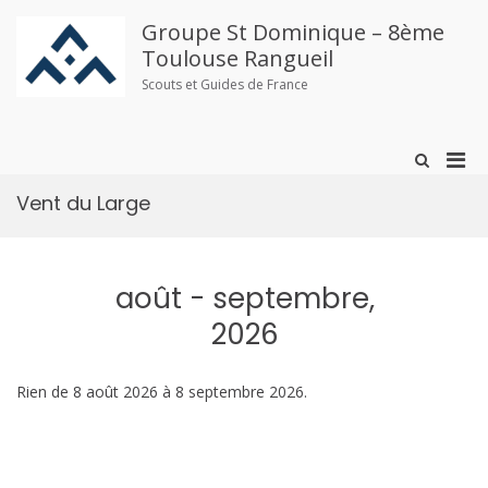
Aller
au
Groupe St Dominique – 8ème
contenu
Toulouse Rangueil
Scouts et Guides de France
Men
Afficher
le
prin
formulaire
Vent du Large
pou
de
mobi
recherche
août - septembre,
2026
Rien de 8 août 2026 à 8 septembre 2026.