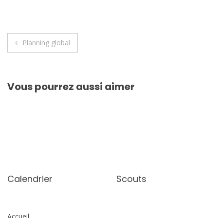
Navigation
Planning global
de
l’article
Vous pourrez aussi aimer
Calendrier
Scouts
Accueil