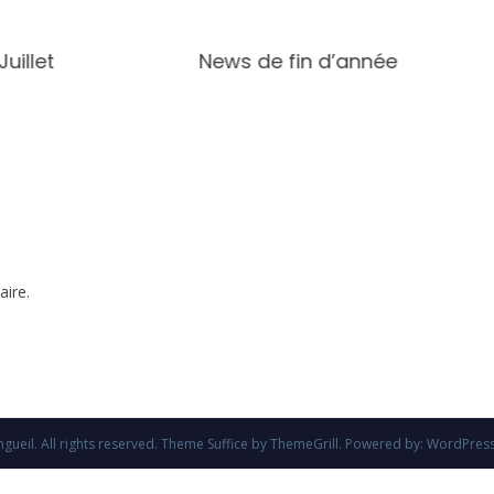
uillet
News de fin d’année
ire.
gueil
. All rights reserved. Theme
Suffice
by ThemeGrill. Powered by:
WordPres