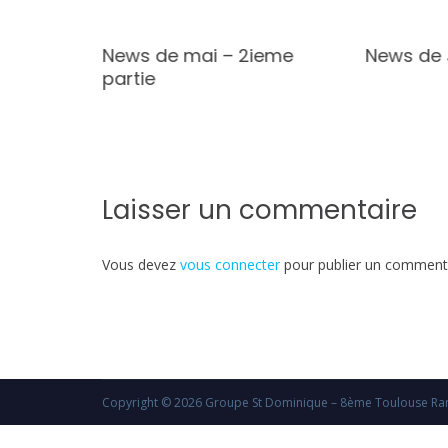
s
News de mai – 2ieme
News de J
partie
Laisser un commentaire
Vous devez
vous connecter
pour publier un commenta
Copyright © 2026
Groupe St Dominique – 8ème Toulouse Ran