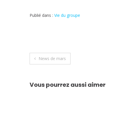
Publié dans :
Vie du groupe
Navigation
News de mars
de
l’article
Vous pourrez aussi aimer