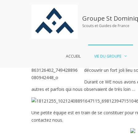
Aller
au
News de mai – 1ere partie
contenu
Groupe St Dominiq
Scouts et Guides de France
Publié le
3 mai 2017
par
admin2220
Laisser 
ACCUEIL
VIE DU GROUPE
Merci à tous pour votre pa
découvrir un fort joli lieu s
Durant ce WE nous avons ét
autres et parfois qui nous observaient de très loin …
Une petite équipe est en train de se constituer pour 
contactez nous.