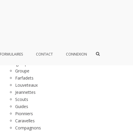
Articles
Vie du groupe
News de mai – 1ere partie
Accueil
Afficher
FORMULAIRES
CONTACT
CONNEXION
le
Vie du groupe
formulaire
de
Groupe
recherche
Farfadets
Louveteaux
Jeannettes
Scouts
Guides
Pionniers
Caravelles
Compagnons