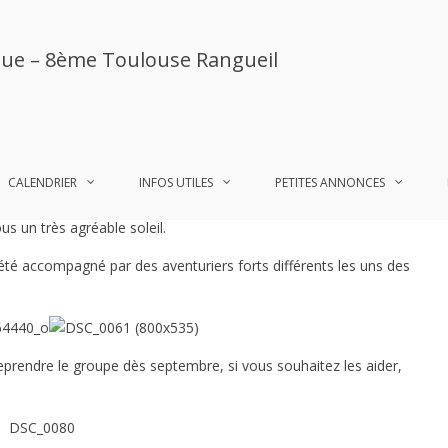
Accueil
ue – 8ème Toulouse Rangueil
sur
un commentaire
News
CALENDRIER
INFOS UTILES
PETITES ANNONCES
rticipation au WE de groupe fort agréable, qui nous a permis de
de
ous un très agréable soleil.
mai
–
é accompagné par des aventuriers forts différents les uns des
1ere
partie
reprendre le groupe dès septembre, si vous souhaitez les aider,