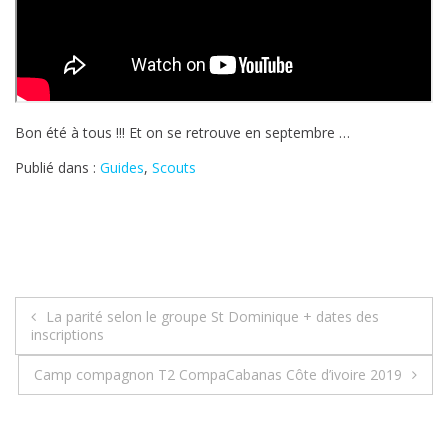
Bon été à tous !!! Et on se retrouve en septembre …
Publié dans :
Guides
,
Scouts
Navigation
La parité selon le groupe St Dominique + dates des
inscriptions
de
Camp compagnon T2 CompaCabanas Côte d’ivoire 2019
l’article