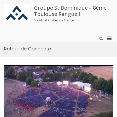
Aller
au
Groupe St Dominique – 8ème
contenu
Toulouse Rangueil
Scouts et Guides de France
Men
Afficher
le
prin
formulaire
Retour de Connecte
pou
de
mobi
recherche