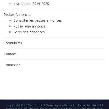
Inscriptions 2019-2020
Petites Annonces
Consulter les petites annonces
Publier une annonce
Gérer ses annonces
Formulaires
Contact
Connexion
Copyright © 2026
Groupe St Dominique – 8ème Toulouse Rangueil
. All
rights reserved. Theme
Suffice
by ThemeGrill. Powered by:
WordPress
.