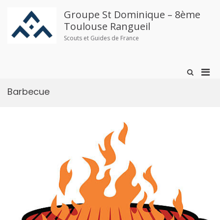
Aller
au
Groupe St Dominique – 8ème
contenu
Toulouse Rangueil
Scouts et Guides de France
Men
Afficher
le
prin
formulaire
Barbecue
pou
de
mobi
recherche