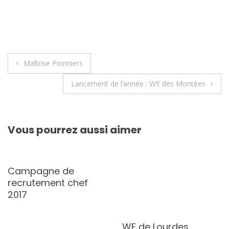
Navigation
Maîtrise Pionniers
de
Lancement de l’année : WE des Montées
l’article
Vous pourrez aussi aimer
Campagne de
recrutement chef
2017
WE de Lourdes