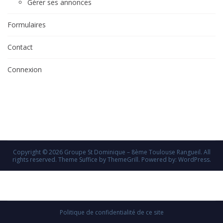
Gérer ses annonces
Formulaires
Contact
Connexion
Copyright © 2026
Groupe St Dominique – 8ème Toulouse Rangueil
. All
rights reserved. Theme
Suffice
by ThemeGrill. Powered by:
WordPress
.
Politique de confidentialité de ce site