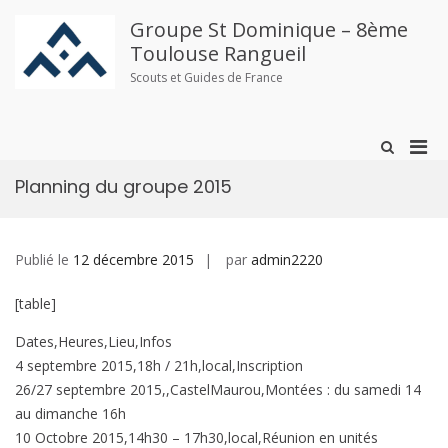
Aller
au
Groupe St Dominique – 8ème
contenu
Toulouse Rangueil
Scouts et Guides de France
Men
Afficher
le
prin
formulaire
Planning du groupe 2015
pou
de
mobi
recherche
Publié le
12 décembre 2015
par
admin2220
[table]
Dates,Heures,Lieu,Infos
4 septembre 2015,18h / 21h,local,Inscription
26/27 septembre 2015,,CastelMaurou,Montées : du samedi 14
au dimanche 16h
10 Octobre 2015,14h30 – 17h30,local,Réunion en unités